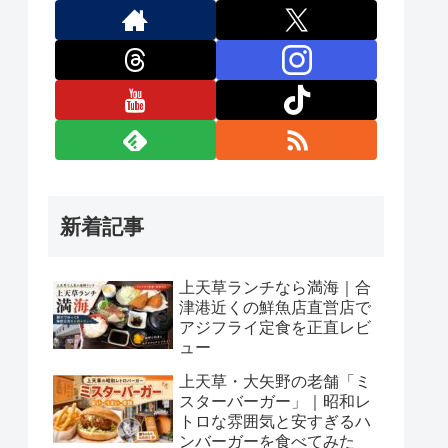
新着記事
上天草ランチなら満海｜合
津港近くの鮮魚店直営店で
アジフライ定食を正直レビ
ュー
上天草・大矢野の老舗「ミ
スターバーガー」｜昭和レ
トロな雰囲気と安すぎるハ
ンバーガーを食べてみた