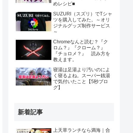
めレシピ■
SUZURI（スズリ）でTシャ
ツを購入してみた。～オリ
ジナルグッズ制作サービス
～
Chromeなんと読む？『ク
ロム？』『クローム？』
『チョロメ？』 読み方を
教えます。
寝湯は足湯より汚いのによ
く寝るよね。スーパー銭湯
で気付いたこと【5秒ブロ
グ】
新着記事
上天草ランチなら満海｜合