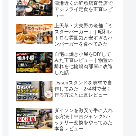
津港近くの鮮魚店直営店で
アジフライ定食を正直レビ
ュー
上天草・大矢野の老舗「ミ
スターバーガー」｜昭和レ
トロな雰囲気と安すぎるハ
ンバーガーを食べてみた
自宅に焼き小屋をDIYして
みた正直レビュー｜物置の
離れを七輪焼肉部屋に改造
した話
Dysonスタンドを廃材で自
作してみた｜2×4材で安く
作る方法と正直レビュー
ダイソンを激安で手に入れ
る方法｜中古ジャンク×バ
ッテリー交換をやってみた
本音レビュー