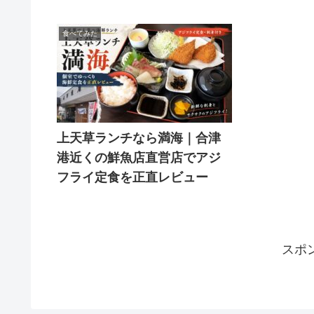
食べてみた
上天草ランチなら満海｜合津
港近くの鮮魚店直営店でアジ
フライ定食を正直レビュー
スポ