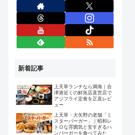
新着記事
上天草ランチなら満海｜合
津港近くの鮮魚店直営店で
アジフライ定食を正直レビ
ュー
上天草・大矢野の老舗「ミ
スターバーガー」｜昭和レ
トロな雰囲気と安すぎるハ
ンバーガーを食べてみた