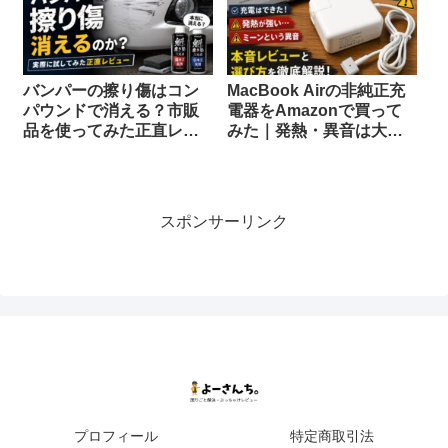
バンパーの擦り傷はコン
MacBook Airの非純正充
パウンドで消える？市販
電器をAmazonで買って
品を使ってみた正直レビ
みた｜発熱・異音は大丈
ューと失敗しない見分け
夫？本音レビューと選び
方
方
スポンサーリンク
プロフィール
特定商取引法