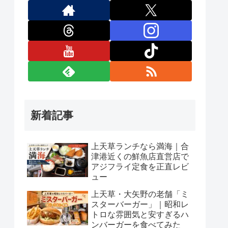
新着記事
上天草ランチなら満海｜合
津港近くの鮮魚店直営店で
アジフライ定食を正直レビ
ュー
上天草・大矢野の老舗「ミ
スターバーガー」｜昭和レ
トロな雰囲気と安すぎるハ
ンバーガーを食べてみた