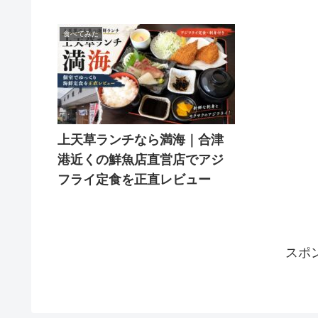
食べてみた
上天草ランチなら満海｜合津
港近くの鮮魚店直営店でアジ
フライ定食を正直レビュー
スポ