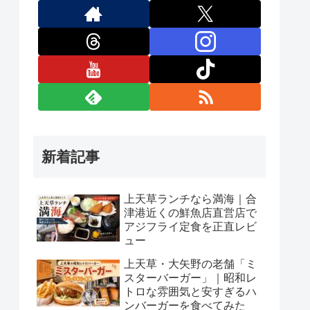
新着記事
上天草ランチなら満海｜合
津港近くの鮮魚店直営店で
アジフライ定食を正直レビ
ュー
上天草・大矢野の老舗「ミ
スターバーガー」｜昭和レ
トロな雰囲気と安すぎるハ
ンバーガーを食べてみた