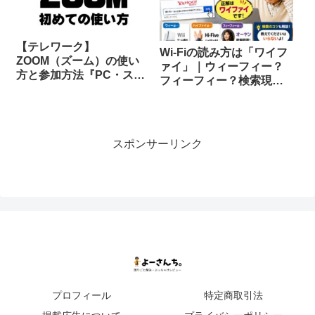
【テレワーク】
Wi-Fiの読み方は「ワイフ
ZOOM（ズーム）の使い
ァイ」｜ウィーフィー？
方と参加方法『PC・スマ
フィーフィー？検索現場
ホで入れない時はこれ読
で起きた本当の話
んで！』 ※ オンラインビ
デオ通話
スポンサーリンク
プロフィール
特定商取引法