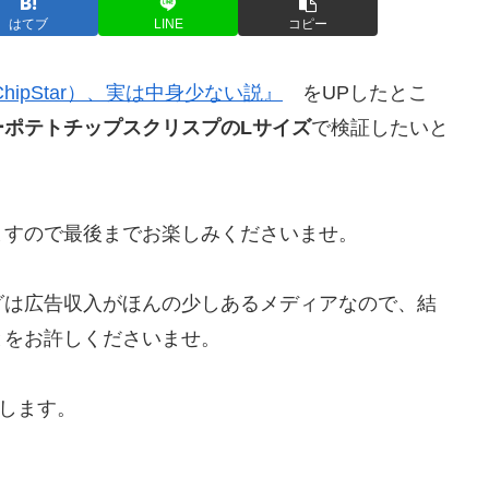
はてブ
LINE
コピー
ipStar）、実は中身少ない説』
をUPしたとこ
ーポテトチップスクリスプのLサイズ
で検証したいと
ますので最後までお楽しみくださいませ。
グは広告収入がほんの少しあるメディアなので、結
とをお許しくださいませ。
たします。