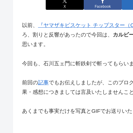
X
Facebook
以前、
『ヤマザキビスケット チップスター（Ch
ろ、割りと反響があったので今回は、
カルビ
思います。
今回も、石川五ェ門に斬鉄剣で斬ってもらい
前回の
記事
でもお伝えしましたが、このブロ
果・感想につきましては言及いたしませんこ
あくまでも事実だけを写真とGIFでお送りい