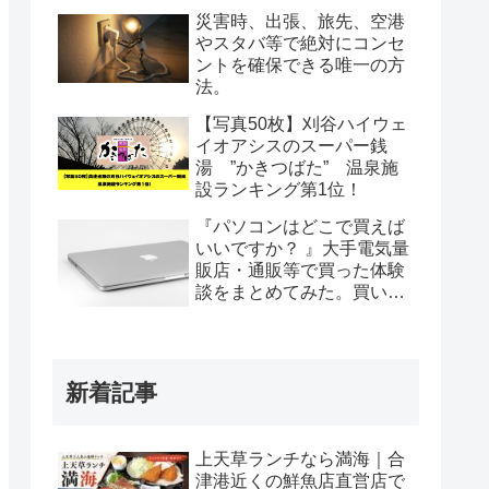
災害時、出張、旅先、空港
やスタバ等で絶対にコンセ
ントを確保できる唯一の方
法。
【写真50枚】刈谷ハイウェ
イオアシスのスーパー銭
湯 ”かきつばた” 温泉施
設ランキング第1位！
『パソコンはどこで買えば
いいですか？ 』大手電気量
販店・通販等で買った体験
談をまとめてみた。買い方
も教えます。
新着記事
上天草ランチなら満海｜合
津港近くの鮮魚店直営店で