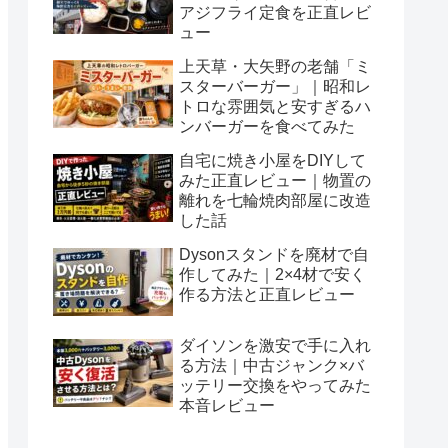
アジフライ定食を正直レビ
ュー
上天草・大矢野の老舗「ミ
スターバーガー」｜昭和レ
トロな雰囲気と安すぎるハ
ンバーガーを食べてみた
自宅に焼き小屋をDIYして
みた正直レビュー｜物置の
離れを七輪焼肉部屋に改造
した話
Dysonスタンドを廃材で自
作してみた｜2×4材で安く
作る方法と正直レビュー
ダイソンを激安で手に入れ
る方法｜中古ジャンク×バ
ッテリー交換をやってみた
本音レビュー