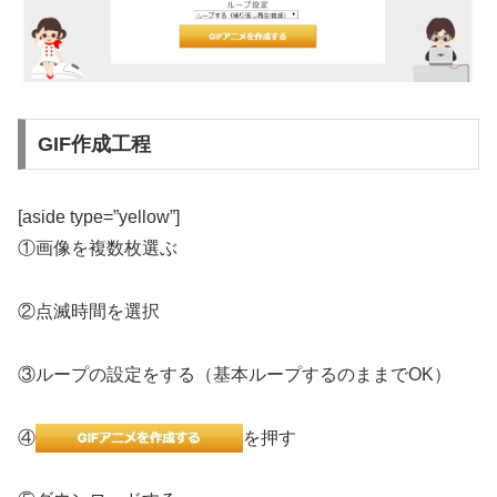
GIF作成工程
[aside type=”yellow”]
①画像を複数枚選ぶ
②点滅時間を選択
③ループの設定をする（基本ループするのままでOK）
④
を押す