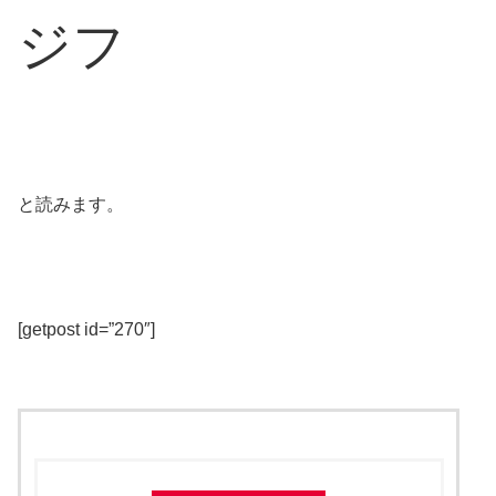
ジフ
と読みます。
[getpost id=”270″]