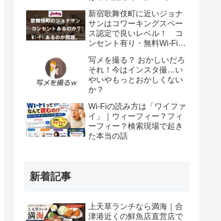
インビデオ通話
新宿歌舞伎町に近いジョナ
サンはコワーキングスペー
ス認定で良いレベル！ コ
ンセント有り・無料Wi-Fiあ
りで最高すぎる説。
写メを撮る？ おかしいだろ
それ！今はインスタ撮…い
やいやもっとおかしくない
か？
Wi-Fiの読み方は「ワイファ
イ」｜ウィーフィー？フィ
ーフィー？検索現場で起き
た本当の話
新着記事
上天草ランチなら満海｜合
津港近くの鮮魚店直営店で