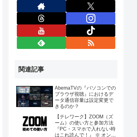
関連記事
AbemaTVの『パソコンでの
ブラウザ視聴』におけるデ
ータ通信容量は設定変更で
きるのか？
【テレワーク】ZOOM（ズ
ーム）の使い方と参加方法
『PC・スマホで入れない時
はこれ読んで！』 ※ オンラ