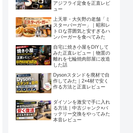
アジフライ定食を正直レビ
ュー
上天草・大矢野の老舗「ミ
スターバーガー」｜昭和レ
トロな雰囲気と安すぎるハ
ンバーガーを食べてみた
自宅に焼き小屋をDIYして
みた正直レビュー｜物置の
離れを七輪焼肉部屋に改造
した話
Dysonスタンドを廃材で自
作してみた｜2×4材で安く
作る方法と正直レビュー
ダイソンを激安で手に入れ
る方法｜中古ジャンク×バ
ッテリー交換をやってみた
本音レビュー