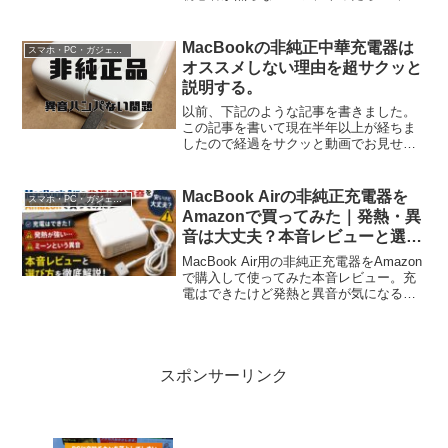
防のポイントを忘備録としてまとめまし
た。
MacBookの非純正中華充電器は
スマホ・PC・ガジェット
オススメしない理由を超サクッと
説明する。
以前、下記のような記事を書きました。
この記事を書いて現在半年以上が経ちま
したので経過をサクッと動画でお見せし
ます。なに、このバチバチバチって異
音。これ華麗にショートしてるでしょ。
一応、充電は問題なく出来ています。で
MacBook Airの非純正充電器を
スマホ・PC・ガジェット
も、これをこのまま使う勇気...
Amazonで買ってみた｜発熱・異
音は大丈夫？本音レビューと選び
方
MacBook Air用の非純正充電器をAmazon
で購入して使ってみた本音レビュー。充
電はできたけど発熱と異音が気になる結
果に。純正・中古・互換品の選び方や注
意点もまとめます。
スポンサーリンク