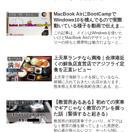
はPhotoFuniaです。では早速スタート！
PhotoFuniaとは？無料の画像エフェクト
サイトです。ブラウザ上で画像にエフ
MacBook AirにBootCampで
スマホ・PC・ガジェット
ェ...
Windows10を積んでるので実際
動いている様子を動画で伝えま
す。
この記事は、メインはWindowsを使いた
いけどMacBook Airのデザインとバッテ
リーの持ちと携帯性は魅力だよな～とい
う人に向いています。私のお出かけ用PC
はMacBook AirにBootCampでWindows10
を積んでいます。...
上天草ランチなら満海｜合津港近
食べてみた
くの鮮魚店直営店でアジフライ定
食を正直レビュー
上天草で海鮮ランチを探しているなら、
候補に入れておきたいお店があります。
熊本県上天草市松島町合津にある、お食
事処 満海です。公式情報では、満海は天
草の森鮮魚店が営む海鮮料理屋。新鮮な
天草の海の幸を使った料理を、比較的リ
【教習所あるある】初めての実車
カー用品・車メンテ
ーズナブルに味わえるお...
でギアじゃなく教官のアレを握っ
た話（緊張すると起きる）
教習所の初回実車でテンパり、ギアでは
なく教官の膝を握ってしまった黒歴史。
初心者が焦らないコツ、やったらNG、予